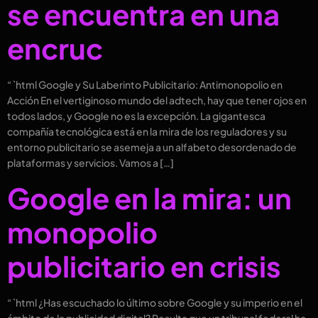
se encuentra en una
encruc
“`html Google y Su Laberinto Publicitario: Antimonopolio en
Acción En el vertiginoso mundo del adtech, hay que tener ojos en
todos lados, y Google no es la excepción. La gigantesca
compañía tecnológica está en la mira de los reguladores y su
entorno publicitario se asemeja a un alfabeto desordenado de
plataformas y servicios. Vamos a […]
Google en la mira: un
monopolio
publicitario en crisis
“`html ¿Has escuchado lo último sobre Google y su imperio en el
ámbito de la publicidad digital? Resulta que un tribunal federal ha